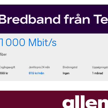
1 000 Mbit/s
fiber
Engångsavgift
Jämförpris 24 mån
Bindningstid
Uppsägningst
399 kr
819 kr/mån
Ingen
1 månad