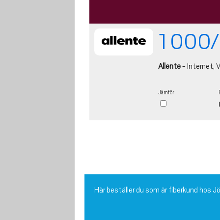
1 000/
Allente
- Internet, V
Jämför
Här beställer du som är fiberkund hos