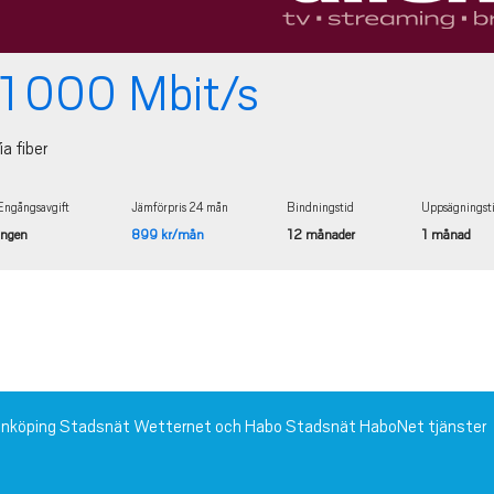
1 000 Mbit/s
ia fiber
Engångsavgift
Jämförpris 24 mån
Bindningstid
Uppsägningst
Ingen
899 kr/mån
12 månader
1 månad
 Jönköping Stadsnät Wetternet och Habo Stadsnät HaboNet tjänster