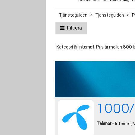
Tjänsteguiden
Tjänsteguiden
P
Filtrera
Kategori är
Internet
, Pris är mellan 800 
1 000/
Telenor
- Internet, V