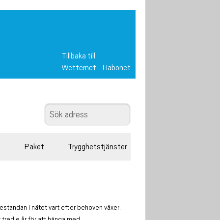
Tillbaka till
Wetternet
-
Habonet
Paket
Trygghetstjänster
estandan i nätet vart efter behoven växer.
 tredje år för att hänga med.