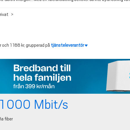
rivat
kr och 1 188 kr, grupperad på
tjänsteleverantör
1 000 Mbit/s
ia fiber