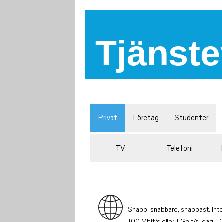
Tjänste
Privat
Företag
Studenter
TV
Telefoni
Snabb, snabbare, snabbast. Inter
100 Mbit/s eller 1 Gbit/s idag, 