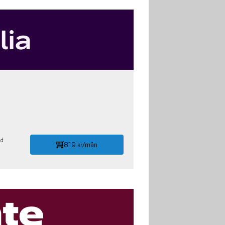
id
819 kr/mån