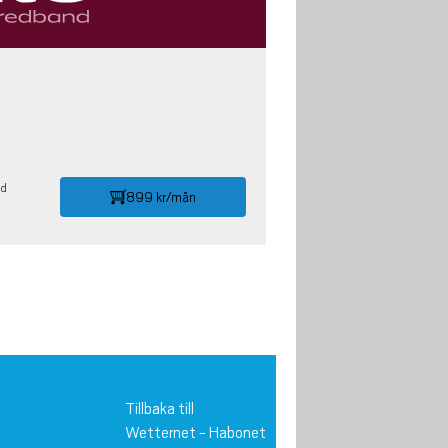
id
899 kr/mån
Tillbaka till
Wetternet
-
Habonet