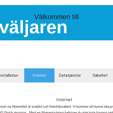
Välkommen till
väljaren
Installation
Internet
Datatjänster
Säkerhet
Internet
net via fibernätet är snabbt och framtidssäkert. Vi kommer att kunna öka pr
100 Gbit/s imorgon... Med en fiberanslutning behöver du inte byta lösning vart