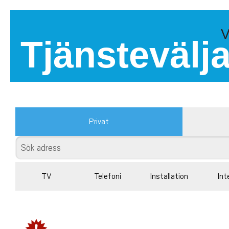
V
Tjänstevälj
Privat
TV
Telefoni
Installation
Int