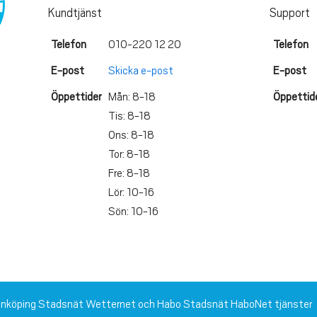
Kundtjänst
Support
Telefon
010-220 12 20
Telefon
E-post
Skicka e-post
E-post
Öppettider
Mån: 8-18
Öppettid
Tis: 8-18
Ons: 8-18
Tor: 8-18
Fre: 8-18
Lör: 10-16
Sön: 10-16
 Jönköping Stadsnät Wetternet och Habo Stadsnät HaboNet tjänster