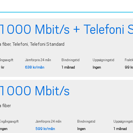
1 000 Mbit/s + Telefoni 
a fiber, Telefoni, Telefoni Standard
ngsavgift
Jämförpris 24 mån
Bindningstid
Uppsägningstid
Frakt
 kr
638 kr/mån
1 månad
Ingen
99 k
1 000 Mbit/s
a fiber
Engångsavgift
Jämförpris 24 mån
Bindningstid
Uppsägningst
Ingen
599 kr/mån
Ingen
1 månad