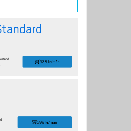
Standard
kostnad
638 kr/mån
r
id
599 kr/mån