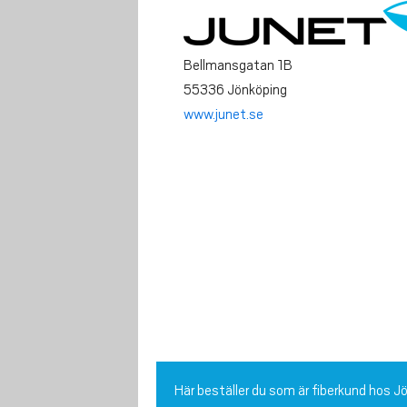
Bellmansgatan 1B
55336 Jönköping
www.junet.se
Här beställer du som är fiberkund hos