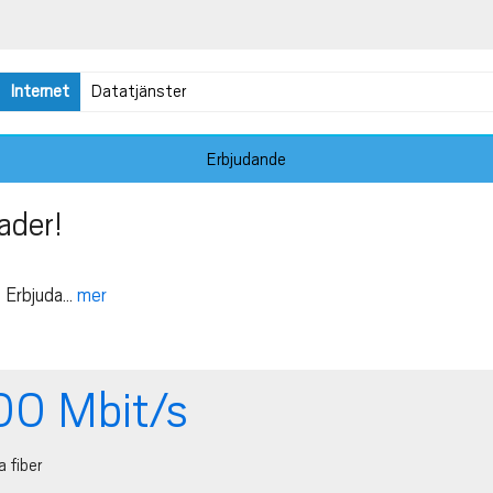
Internet
Datatjänster
Erbjudande
ader!
 Erbjuda...
mer
00 Mbit/s
a fiber