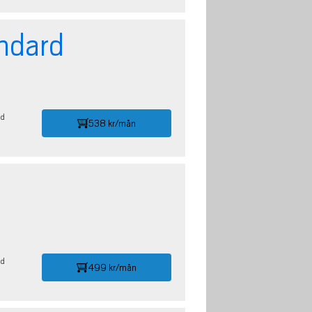
ndard
id
538 kr/mån
id
499 kr/mån