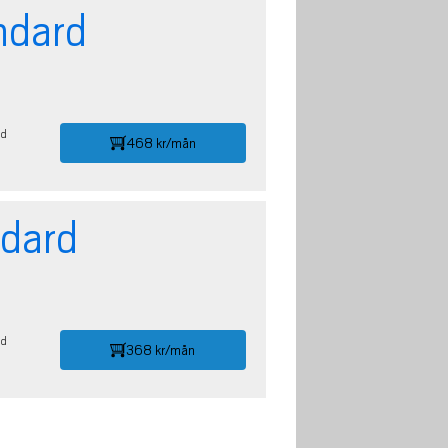
ndard
id
468 kr/mån
ndard
id
368 kr/mån