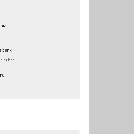
tura
a bank
ia er bank
ura