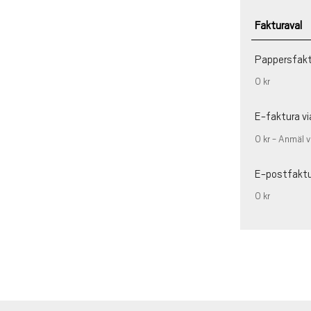
Fakturaval
Pappersfak
0 kr
E-faktura vi
0 kr - Anmäl v
E-postfakt
0 kr