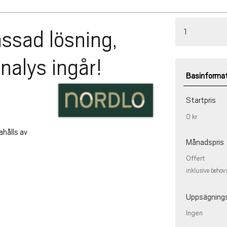
sad lösning,
1
nalys ingår!
Basinforma
Startpris
0 kr
ahålls av
Månadspris
Offert
inklusive behov
Uppsägning
Ingen