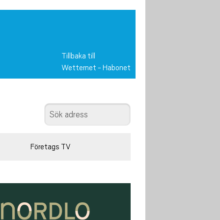
Tillbaka till
Wetternet
-
Habonet
Företags TV