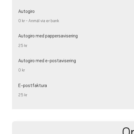
Autogiro
0 kr - Anmäl via er bank
Autogiro med pappersavisering
25 kr
Autogiro med e-postavisering
0 kr
E-postfaktura
25 kr
O