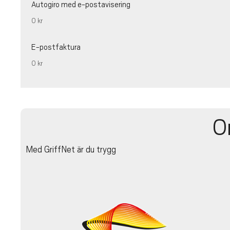
Autogiro med e-postavisering
0 kr
E-postfaktura
0 kr
O
Med GriffNet är du trygg