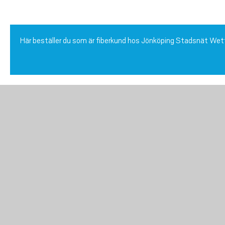
Här beställer du som är fiberkund hos Jönköping Stadsnät We