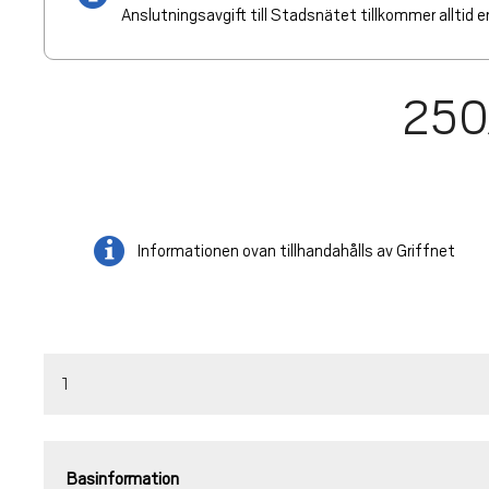
Anslutningsavgift till Stadsnätet tillkommer alltid en
250
Informationen ovan tillhandahålls av Griffnet
1
Basinformation