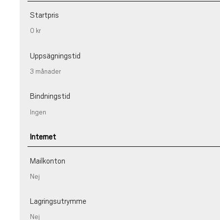
Startpris
0 kr
Uppsägningstid
3 månader
Bindningstid
Ingen
Internet
Mailkonton
Nej
Lagringsutrymme
Nej