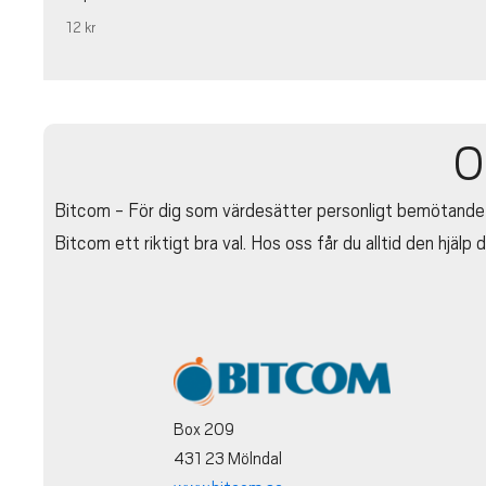
12 kr
O
Bitcom - För dig som värdesätter personligt bemötande o
Bitcom ett riktigt bra val. Hos oss får du alltid den hjäl
Box 209
431 23 Mölndal