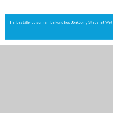
Här beställer du som är fiberkund hos Jönköping Stadsnät We