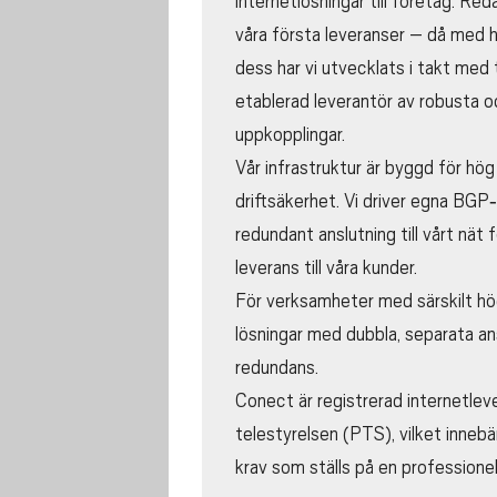
internetlösningar till företag. R
våra första leveranser – då med 
dess har vi utvecklats i takt med 
etablerad leverantör av robusta oc
uppkopplingar.
Vår infrastruktur är byggd för hög 
driftsäkerhet. Vi driver egna BGP‑
redundant anslutning till vårt nät f
leverans till våra kunder.
För verksamheter med särskilt hög
lösningar med dubbla, separata an
redundans.
Conect är registrerad internetle
telestyrelsen (PTS), vilket innebär
krav som ställs på en professione