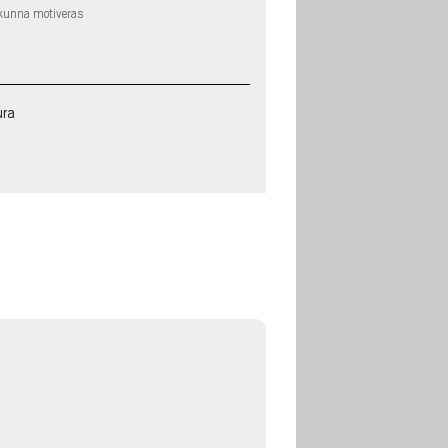
kunna motiveras
ura