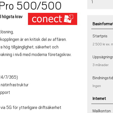
 Pro 500/500
1
d högsta krav
Basinforma
lösning,
Startpris
opplingen är en kritisk del av affären.
2 500 kr
ex.
a hög tillgänglighet, säkerhet och
akning i nivå med moderna företagskrav.
Uppsägning
3 månader
(24/7/365)
Bindningsti
nätinfrastruktur
Ingen
upport
Internet
via 5G för ytterligare driftsäkerhet
Mailkonton