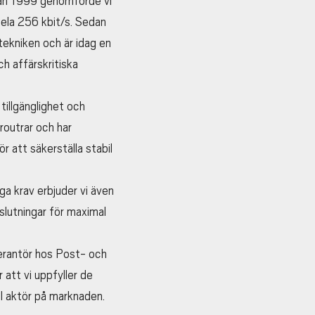
edan 1999 genomförde vi
hela 256 kbit/s. Sedan
tekniken och är idag en
h affärskritiska
tillgänglighet och
routrar och har
ör att säkerställa stabil
a krav erbjuder vi även
slutningar för maximal
verantör hos Post- och
 att vi uppfyller de
ll aktör på marknaden.