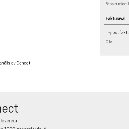
Behovet måste 
Fakturaval
E-postfakt
0 kr
ahålls av Conect
ect
 leverera