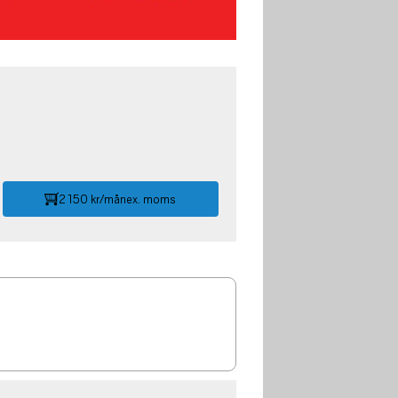
2 150 kr/mån
ex. moms