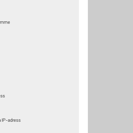
rymme
ess
a IP-adress