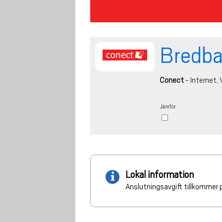
Bredb
Conect
- Internet, V
Jämför
Lokal information
Anslutningsavgift tillkommer p