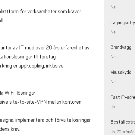
Nej
 plattform för verksamheter som kräver
l.
Lagringsut
Nej
rantör av IT med över 20 års erfarenhet av
Brandvägg
tionslösningar till företag.
Nej
ring er uppkoppling, inklusive:
Virusskydd
Nej
la WiFi-lösningar
Fast IP-adr
usive site‑to‑site‑VPN mellan kontoren
Ja
designa, implementera och förvalta lösningar
Beställ extr
ens krav.
Ja, 79 kr/mån