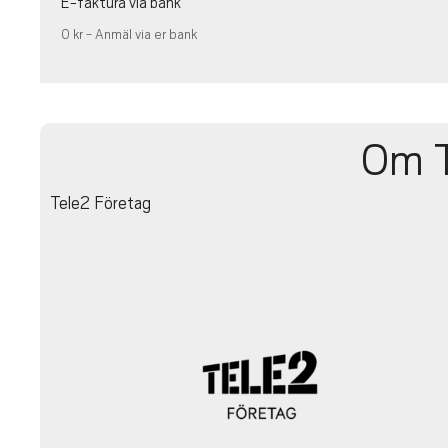
E-faktura via bank
0 kr - Anmäl via er bank
Om T
Tele2 Företag