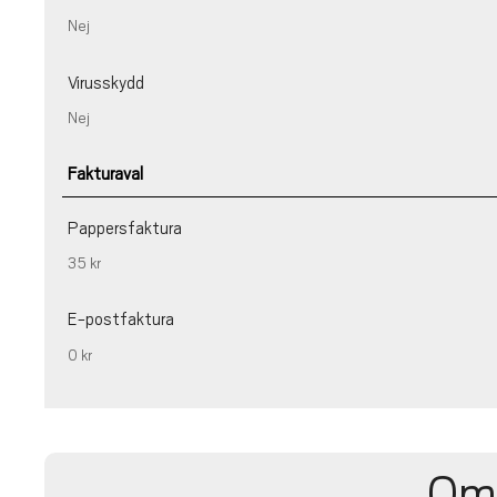
Nej
Virusskydd
Nej
Fakturaval
Pappersfaktura
35 kr
E-postfaktura
0 kr
Om