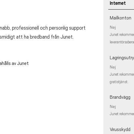
Internet
Mailkonton
 snabb, professionell och personlig support
Nej
Junet rekommen
smidigt att ha bredband från Junet.
leverantörsobero
Lagringsut
ahålls av Junet
Nej
Junet rekommend
gratistjänst.
Brandvägg
Nej
Junet rekommen
Virusskydd