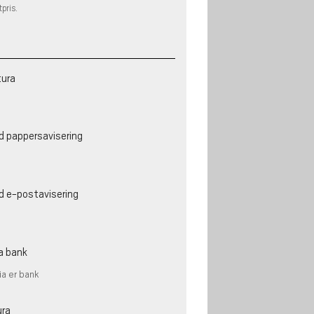
tpris.
tura
d pappersavisering
d e-postavisering
a bank
ia er bank
ura