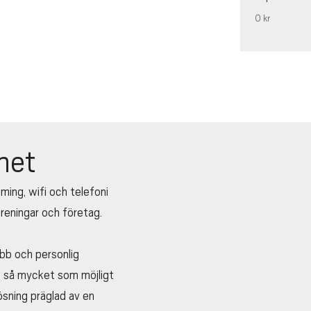
0 kr
net
ming, wifi och telefoni
öreningar och företag.
abb och personlig
 ut så mycket som möjligt
lösning präglad av en