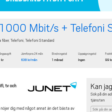
1 000 Mbit/s + Telefoni 
a fiber, Telefoni, Telefoni Standard
ngsavgift
Jämförpris 24 mån
Bindningstid
Uppsägningstid
Frakt
 kr
638 kr/mån
1 månad
Ingen
99 k
Kan jag
fi, tv och
Sök på din ad
tjänsten
 nöjer dig med något annat än det bästa av