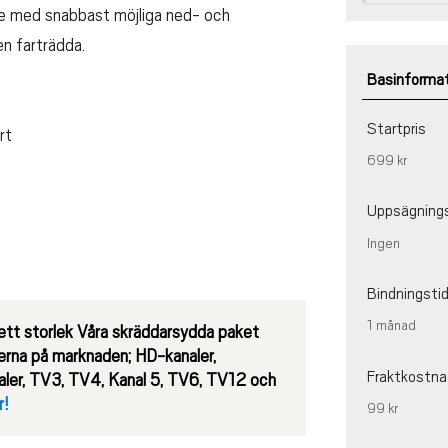
se med snabbast möjliga ned- och
en farträdda.
Basinforma
Startpris
rt
699 kr
Uppsägning
Ingen
Bindningsti
1 månad
ett storlek
Våra skräddarsydda paket
lerna på marknaden; HD-kanaler,
Fraktkostn
analer, TV3, TV4, Kanal 5, TV6, TV12 och
r!
99 kr