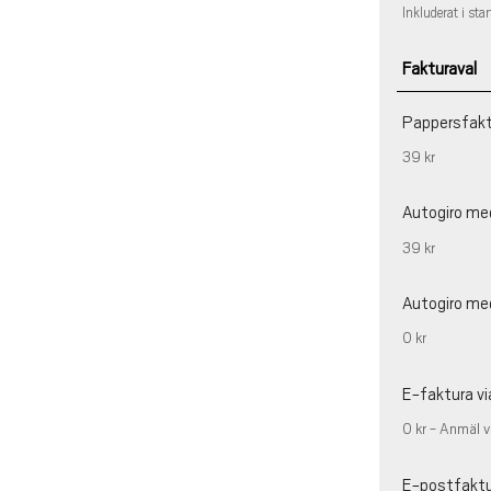
Inkluderat i star
Fakturaval
Pappersfak
39 kr
Autogiro me
39 kr
Autogiro me
0 kr
E-faktura vi
0 kr - Anmäl v
E-postfakt