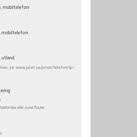
, mobiltelefoni
 mobiltelefoni
, utland
riser, se: www.junet.se/privat/telefoni/ip-
ering
r
telefonibox eller Junet Router.
kr