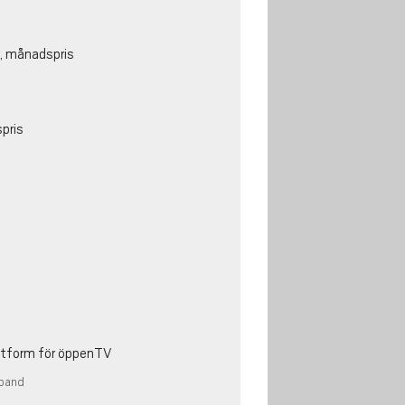
, månadspris
pris
attform för öppenTV
band