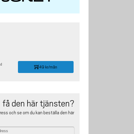
id
49 kr/mån
 få den här tjänsten?
ress och se om du kan beställa den här