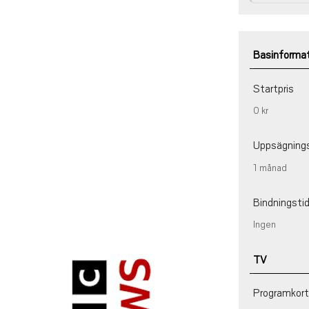
Basinforma
Startpris
0 kr
Uppsägning
1 månad
Bindningsti
Ingen
TV
Programkort