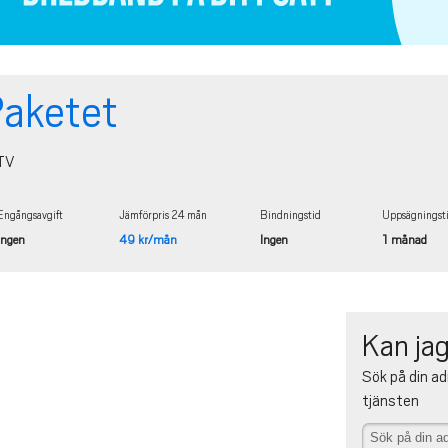
aketet
TV
Engångsavgift
Jämförpris 24 mån
Bindningstid
Uppsägningst
Ingen
49 kr/mån
Ingen
1 månad
Kan jag
Sök på din ad
tjänsten