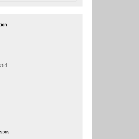
tion
stid
d
spris