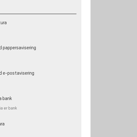
tura
d pappersavisering
d e-postavisering
a bank
ia er bank
ura