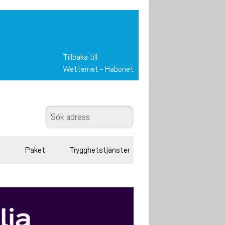
Tillbaka till
Wetternet
-
Habonet
Paket
Trygghetstjänster