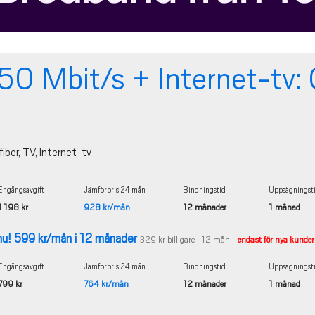
0 Mbit/s + Internet-tv: 
fiber, TV, Internet-tv
Engångsavgift
Jämförpris 24 mån
Bindningstid
Uppsägningst
1 198 kr
928 kr/mån
12 månader
1 månad
nu! 599 kr/mån i 12 månader
329 kr billigare i 12 mån -
endast för nya kunder t
Engångsavgift
Jämförpris 24 mån
Bindningstid
Uppsägningst
799 kr
764 kr/mån
12 månader
1 månad