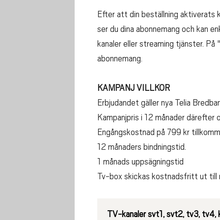
Efter att din beställning aktiverats 
ser du dina abonnemang och kan enke
kanaler eller streaming tjänster. På
abonnemang.
KAMPANJ VILLKOR
Erbjudandet gäller nya Telia Bredba
Kampanjpris i 12 månader därefter or
Engångskostnad på 799 kr tillkomm
12 månaders bindningstid.
1 månads uppsägningstid
Tv-box skickas kostnadsfritt ut ti
TV-kanaler
svt1, svt2, tv3, tv4, k