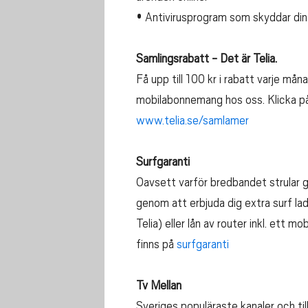
• Antivirusprogram som skyddar din
Samlingsrabatt - Det är Telia.
Få upp till 100 kr i rabatt varje må
mobilabonnemang hos oss. Klicka på
www.telia.se/samlamer
Surfgaranti
Oavsett varför bredbandet strular ga
genom att erbjuda dig extra surf l
Telia) eller lån av router inkl. ett mo
finns på
surfgaranti
Tv Mellan
Sveriges populäraste kanaler och till