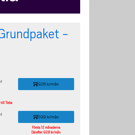
Grundpaket -
id
928 kr/mån
ill Telia
id
599 kr/mån
Första 12 månaderna
Därefter 928 kr/mån