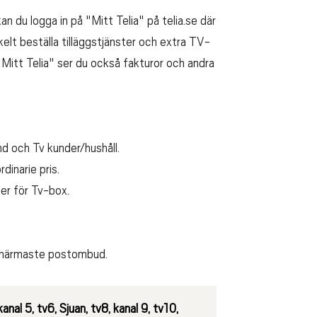
kan du logga in på "Mitt Telia" på telia.se där
lt beställa tilläggstjänster och extra TV-
 "Mitt Telia" ser du också fakturor och andra
nd och Tv kunder/hushåll.
dinarie pris.
er för Tv-box.
ll närmaste postombud.
anal 5, tv6, Sjuan, tv8, kanal 9, tv10,