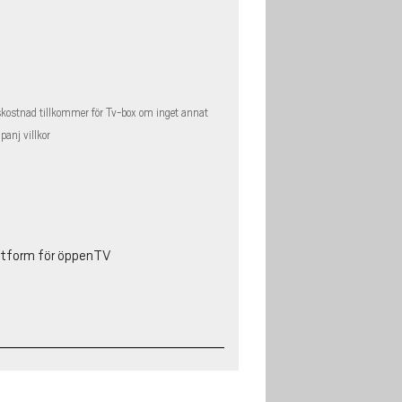
ostnad tillkommer för Tv-box om inget annat
anj villkor
attform för öppenTV