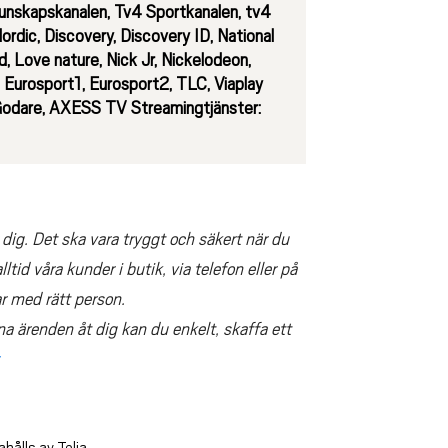
 Kunskapskanalen, Tv4 Sportkanalen, tv4
ordic, Discovery, Discovery ID, National
d, Love nature, Nick Jr, Nickelodeon,
 Eurosport1, Eurosport2, TLC, Viaplay
, Godare, AXESS TV
Streamingtjänster
:
 dig. Det ska vara tryggt och säkert när du
lltid våra kunder i butik, via telefon eller på
tar med rätt person.
na ärenden åt dig kan du enkelt, skaffa ett
hålls av Telia