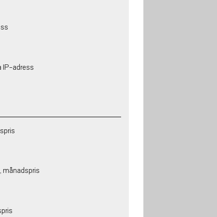
ess
a IP-adress
spris
, månadspris
pris