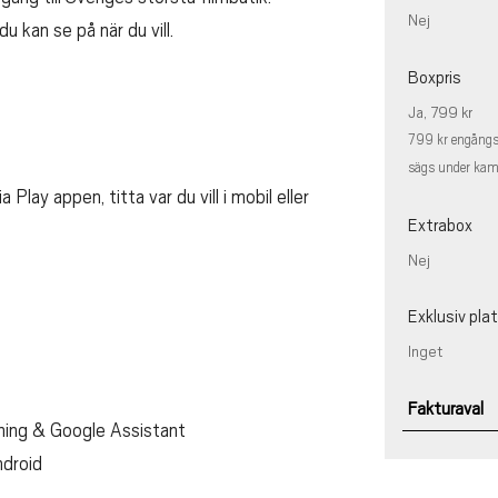
Nej
u kan se på när du vill.
Boxpris
Ja, 799 kr
799 kr engångsk
sägs under kamp
Play appen, titta var du vill i mobil eller
Extrabox
Nej
Exklusiv pl
Inget
Fakturaval
rning & Google Assistant
ndroid