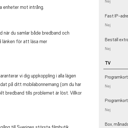
Nej
a enheter mot intrång.
Fast IP-adr
Nej
nad när du samlar både bredband och
Beställ extr
 länken för att läsa mer
Nej
TV
ranterar vi dig uppkoppling i alla lägen
Programkort
addat på ditt mobilabonnemang (om du har
Nej
bilt bredband tills problemet är löst. Villkor
Programkort
Nej
Box, månads
gång till Sveriges största filmbutik.