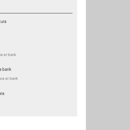
tura
ia er bank
a bank
via er bank
ura