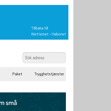
Tillbaka till
Wetternet
-
Habonet
Paket
Trygghetstjänster