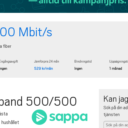
00 Mbit/s
a fiber
Engångsavgift
Jämförpris 24 mån
Bindningstid
Uppsägningst
Ingen
529 kr/mån
Ingen
1 månad
Kan jag
dband 500/500
Sök på din ad
ästa
tjänsten
 hushållet