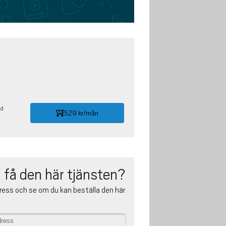
id
529 kr/mån
 få den här tjänsten?
ress och se om du kan beställa den här