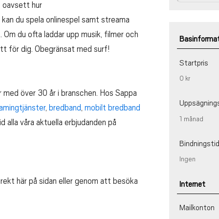
 oavsett hur
kan du spela onlinespel samt streama
t. Om du ofta laddar upp musik, filmer och
Basinforma
ätt för dig. Obegränsat med surf!
Startpris
0 kr
r med över 30 år i branschen. Hos Sappa
Uppsägning
amingtjänster
,
bredband
,
mobilt bredband
1 månad
ltid alla våra aktuella erbjudanden på
Bindningsti
Ingen
irekt här på sidan eller genom att besöka
Internet
Mailkonton