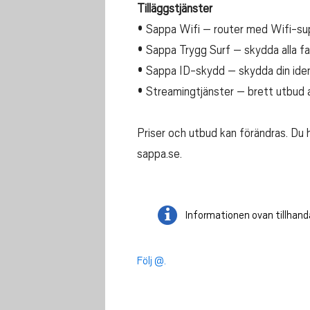
Tilläggstjänster
• Sappa Wifi – router med Wifi-sup
• Sappa Trygg Surf – skydda alla fam
• Sappa ID-skydd – skydda din ident
• Streamingtjänster – brett utbud av
Priser och utbud kan förändras. Du h
sappa.se.
Informationen ovan tillhand
Följ @.