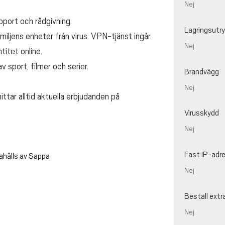
Nej
port och rådgivning.
Lagringsut
iljens enheter från virus. VPN-tjänst ingår.
Nej
itet online.
 sport, filmer och serier.
Brandvägg
Nej
ittar alltid aktuella erbjudanden på
Virusskydd
Nej
Fast IP-adr
ahålls av Sappa
Nej
Beställ extr
Nej