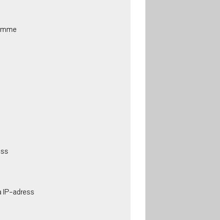
rymme
ess
a IP-adress