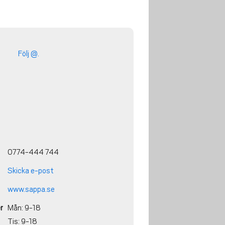
Följ @.
0774-444 744
Skicka e-post
www.sappa.se
r
Mån: 9-18
Tis: 9-18