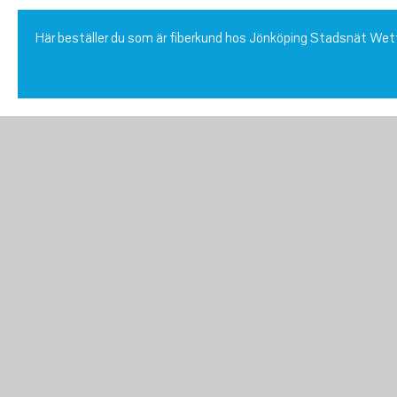
Här beställer du som är fiberkund hos Jönköping Stadsnät We