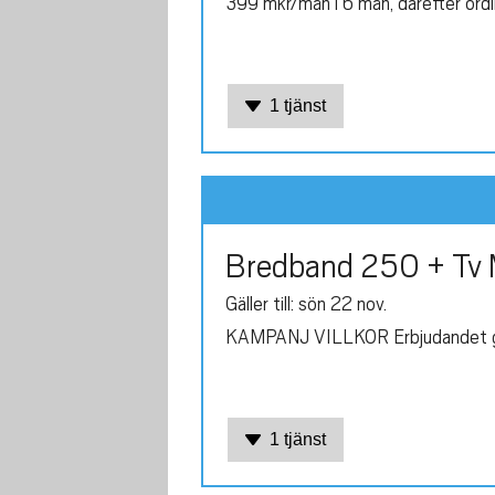
399 mkr/mån i 6 mån, därefter ordina
1 tjänst
Bredband 250 + Tv 
Gäller till: sön 22 nov.
KAMPANJ VILLKOR Erbjudandet gäll
1 tjänst