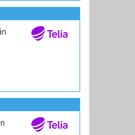
ån
ån