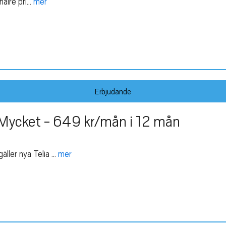
ire pri...
mer
Erbjudande
Mycket - 649 kr/mån i 12 mån
er nya Telia ...
mer